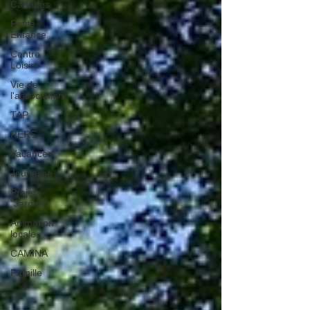
Carladès
Petite
Enfance
Centre
Loisirs
Vie de
l'association
TAP
RERS
Vacances
Jeunesse
Projet
"Jardins"
Animation
locale
CAMINA
Famille