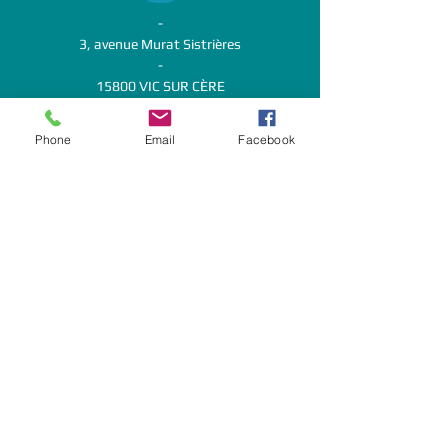
-
3, avenue Murat Sistrières
-
15800 VIC SUR CÈRE
-
Phone
Email
Facebook
-
LUNDI - MARDI : 9h-12h / 14h-18h
MERCREDI : 9h-12h
JEUDI -VENDREDI :
9h-12h / 14h-18h
-