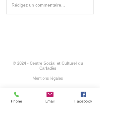
Camina agrandit son verger!
Les collégiens de 
Rédigez un commentaire...
engagés aux côtés 
restos du Coeurs »
© 2024 - Centre Social et Culturel du
Carladès
Mentions légales
Phone
Email
Facebook