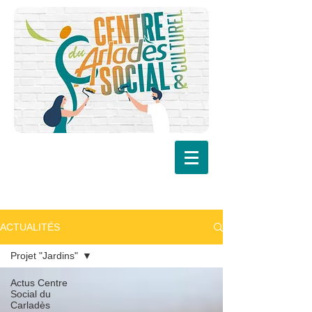
ACTUALITÉS
Projet "Jardins"
Actus Centre
Social du
Carladès