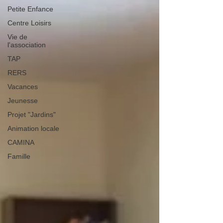
Petite Enfance
Centre Loisirs
Vie de
l'association
TAP
RERS
Vacances
Jeunesse
Projet "Jardins"
Animation locale
CAMINA
Famille