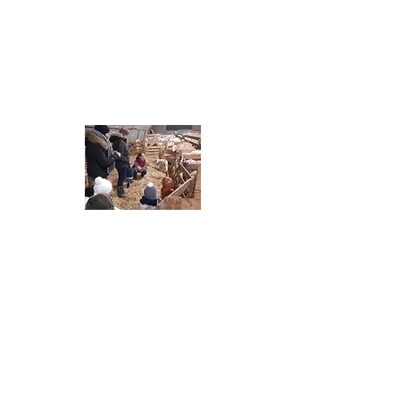
LES PITCHOUS
LE RELAIS
PETITE
ENFANCE
Le Relais Petite Enfance permet de
rencontrer et d’échanger avec d’autres
parents et assistantes maternelles.