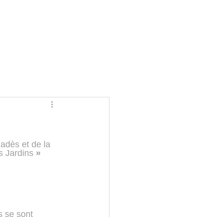
ladès et de la 
s Jardins 
» 
s se sont 