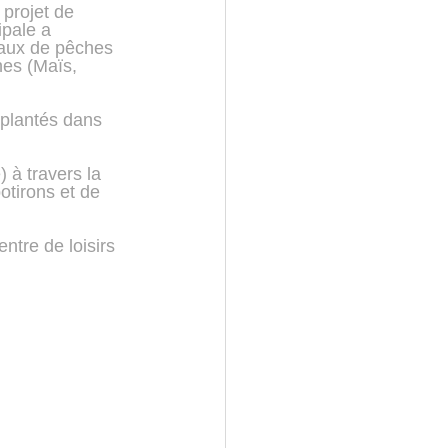
 projet de 
pale a 
yaux de pêches 
nes (Maïs, 
 plantés dans 
 à travers la 
otirons et de 
ntre de loisirs 