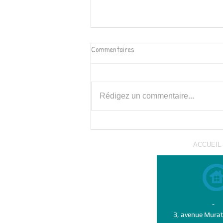
Commentaires
Rédigez un commentaire...
Portes ouvertes des jardins
ACCUEIL
-
3, avenue Murat 