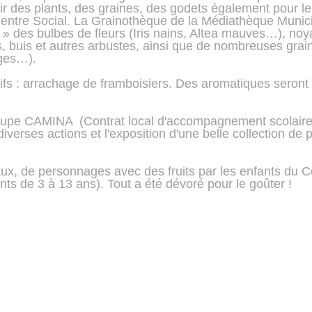
ir des plants, des graines, des godets également pour le
entre Social. La Grainothèque de la Médiathèque Munici
 » des bulbes de fleurs (Iris nains, Altea mauves…), no
s, buis et autres arbustes, ainsi que de nombreuses grai
rges…).
atifs : arrachage de framboisiers. Des aromatiques seront
roupe CAMINA  (Contrat local d'accompagnement scolaire)
iverses actions et l'exposition d'une belle collection de p
ux, de personnages avec des fruits par les enfants du Ce
nts de 3 à 13 ans). Tout a été dévoré pour le goûter !