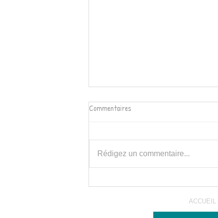
Commentaires
Rédigez un commentaire...
Projet intergénérationnel avec la
Résidence Jean Liandier
ACCUEIL