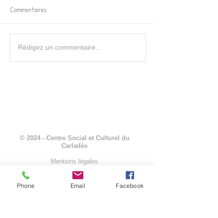
Commentaires
Festival de jeux en Carladès
28 mars 2026 : Ate
Rédigez un commentaire...
pour toute la famill
© 2024 - Centre Social et Culturel du
Carladès
Mentions légales
Phone
Email
Facebook