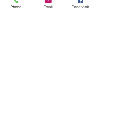
Phone
Email
Facebook
© 2024 - Centre Social et Culturel du
Carladès
Mentions légales
-
3, avenue Murat Sistrières
-