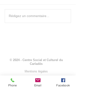
Programme ADOS -
Assemblée Générale - Article
Rédigez un commentaire...
dans La Montagne
© 2024 - Centre Social et Culturel du
Carladès
Mentions légales
Phone
Email
Facebook