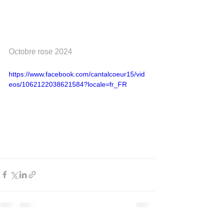
Octobre rose 2024
https://www.facebook.com/cantalcoeur15/vid
eos/1062122038621584?locale=fr_FR