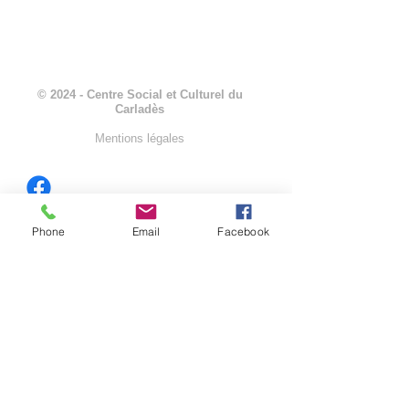
© 2024 - Centre Social et Culturel du
Carladès
Mentions légales
Phone
Email
Facebook
-
3, avenue Murat Sistrières
-
15800 VIC SUR CÈRE
-