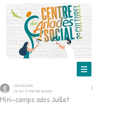
csccaccueil
24 avr.
0 min de lecture
Mini-camps ados Juillet