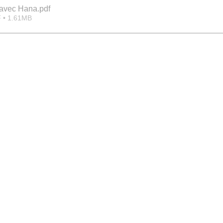
e avec Hana
.pdf
 • 1.61MB