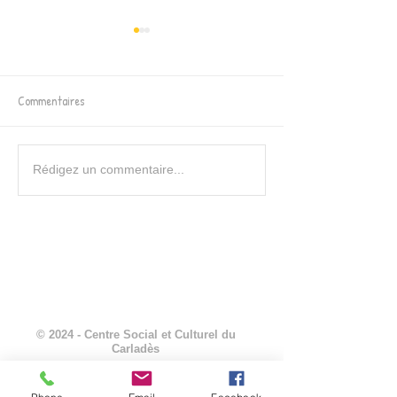
Commentaires
Atelier produits ménagers
Prochaines dates at
Rédigez un commentaire...
naturels le 17 mars 2026
couture
© 2024 - Centre Social et Culturel du
Carladès
Mentions légales