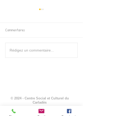
Commentaires
Soirée Astro Famille - 22
Projet intergénéra
Rédigez un commentaire...
AOÛT 2026
avec la Résidence 
Liandier
© 2024 - Centre Social et Culturel du
Carladès
Mentions légales