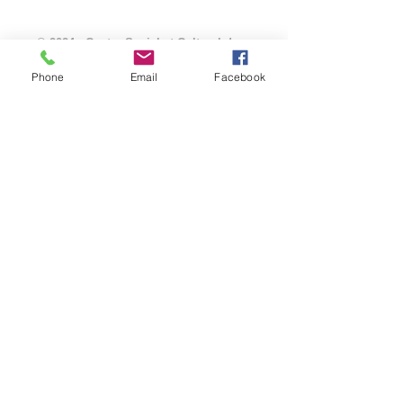
© 2024 - Centre Social et Culturel du
Carladès
Phone
Email
Facebook
Mentions légales
-
3, avenue Murat Sistrières
-
15800 VIC SUR CÈRE
-