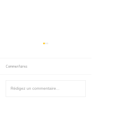
Commentaires
Festival de jeux en
Prochains ateliers SNOEZELEN
Rédigez un commentaire...