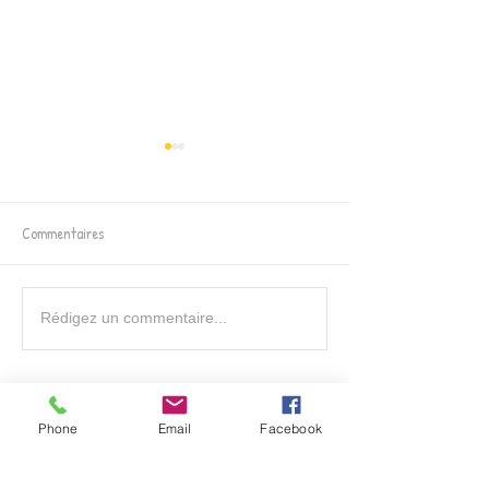
Commentaires
ACTIVITE SNOEZELEN
ACTIVITE SNOEZELE
Rédigez un commentaire...
familles
Phone
Email
Facebook