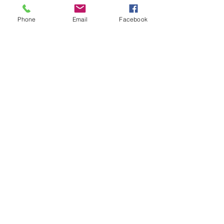
Phone
Email
Facebook
1 commentaire
Rédigez un commentaire...
Les plus récents
Membre inconnu
01 déc. 2022
Bonjour   finalement  qu est il proposé pour 
2022/2023 svp? 
J'aime
Répondre