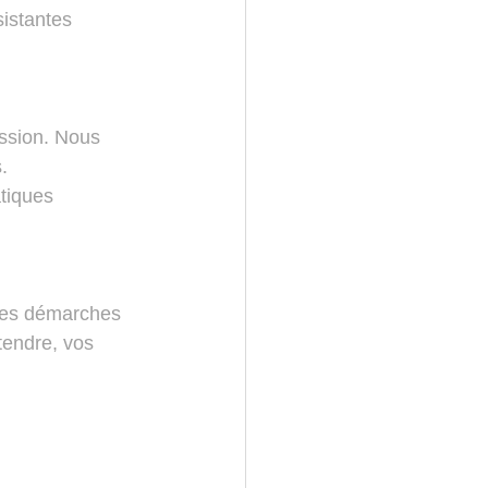
istantes 
ssion. Nous 
.
tiques 
 les démarches 
tendre, vos 