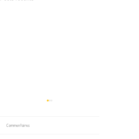
Commentaires
Atelier self defense