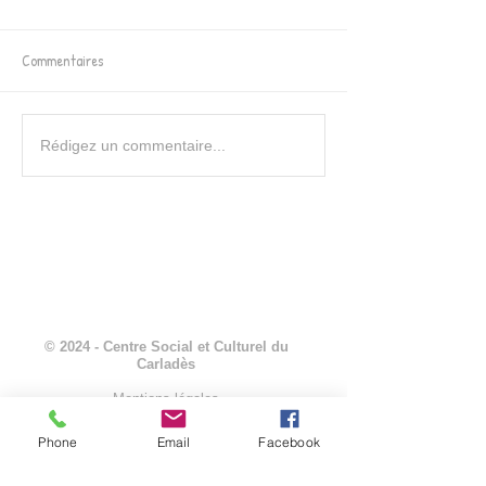
Commentaires
Programme ADOS - été 2026
Accueil de loisirs à
Rédigez un commentaire...
été 2026
© 2024 - Centre Social et Culturel du
Carladès
Mentions légales
Phone
Email
Facebook