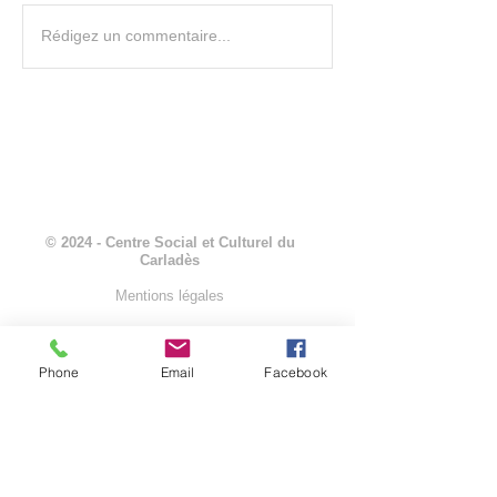
Soupe de l'amitié - Article
Le centre social et 
Rédigez un commentaire...
dans la Montagne
Carladès reçoit l'a
"Carladès en transi
© 2024 - Centre Social et Culturel du
Carladès
Mentions légales
Phone
Email
Facebook