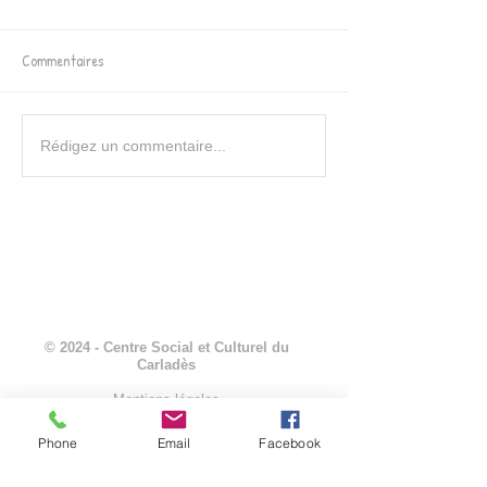
Commentaires
Festisol à Vic sur Cère -
Nouveau programme
Rédigez un commentaire...
Nouvel article dans La
loisirs pour les vac
Montagne
d'automne
© 2024 - Centre Social et Culturel du
Carladès
Mentions légales
Phone
Email
Facebook